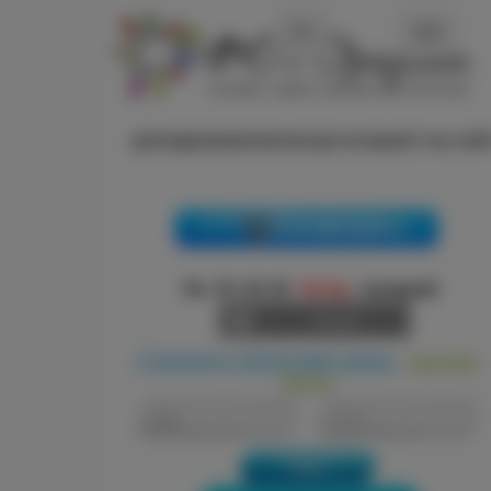
ДЛЯ ВІДНОВЛЕННЯ ВХОДУ В КАБІНЕТ НА САЙТІ
Зателефонувати
Пн.-Пт. 10-18
Сб,Нд
- вихідний
Кошик
Створити обліковий запис
Нагадати
/
пароль