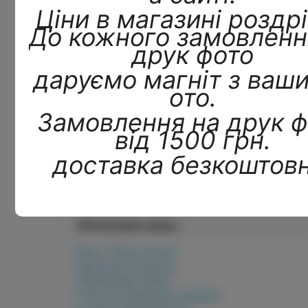
Ціни в магазині роздрі
До кожного замовленн
друк фото
даруємо магніт з ваш
ото.
Замовлення на друк ф
від 1500 грн.
доставка безкоштовн
Продовжити
Обліковий запис
Вхід
/
Реєстрація
Нагадати пароль
Обліковий запис
Список бажаних товарів