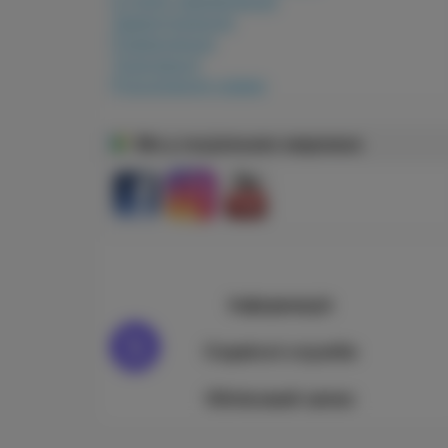
Історія замовлення
Завантаження
Повернення
Транзакції
Розсилання новин
Ми у соціальних мережах
Інформація
Сервісні служби
Обліковий запис