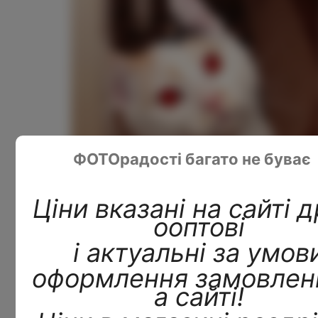
ФОТОрадості багато не буває
Ціни вказані на сайті д
ооптові
Ефект червоних очей прибран:
і актуальні за умов
оформлення замовлен
а сайті!