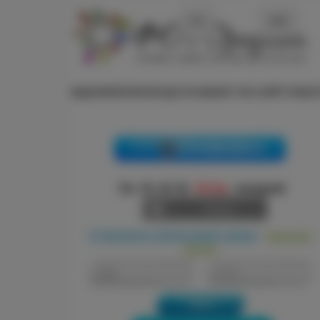
ДЛЯ ВІДНОВЛЕННЯ ВХОДУ В КАБІНЕТ НА САЙТІ ПИШІТЬ
Зателефонувати
Пн.-Пт. 10-18
Сб,Нд
- вихідний
Кошик
Створити обліковий запис
Нагадати
/
пароль