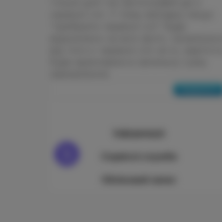
тільки для тих фотографій де є
червоні очі. У тому випадку якщо
"прибрати червоні очі" буде
відзначено на всіх фото, незалежн
від того є червоні очі чи ні, вартіст
буде врахована в загальну суму
замовлення.
Продовжити
Інформація
Сервісні служби
Обліковий запис