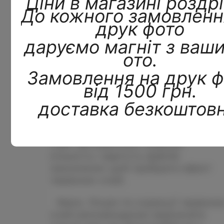
Ціни в магазині роздрі
До кожного замовленн
друк фото
даруємо магніт з ваш
ото.
Замовлення на друк ф
від 1500 грн.
доставка безкоштовн
Прибрати червоні очі - послуга
платна.
Сайт автоматично порахує
кількість і вартість файлів
зазначених щоб прибрати ефект
червоних очей.
Увага. Опцію по корекції червони
очей рекомендуємо відзначати